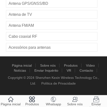
Antena GPS/GNSS/BD
Antena de TV
Antena FM/AM
Cabo coaxial RF
Acessórios para antenas
Página inicial
Sobre nós
Produtos
Vídeo
Notícias
Enviar Inquérito
VR
Contacto
Copyright © 2024 Shenzhen Kexin Wireless Technology Co.,
Ltd.
Política de Privacidade





Página inicial
Produtos
Whatsapp
Sobre nós
Enviar