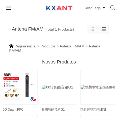


language
Antena FM/AM

(Total 1 Products)


Página inicial
>
Produtos
>
Antena FM/AM
>
Antena
FM/AM
Novos Produtos
5G Quant FPC
联想智能音箱G1
联想智能音箱MINI