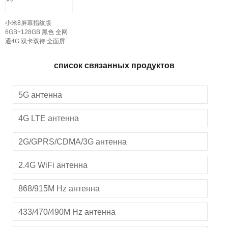
小米8屏幕指纹版
6GB+128GB 黑色 全网
通4G 双卡双待 全面屏拍
照智能游戏手机
список связанных продуктов
5G антенна
4G LTE антенна
2G/GPRS/CDMA/3G антенна
2.4G WiFi антенна
868/915M Hz антенна
433/470/490M Hz антенна