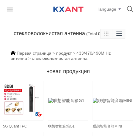


language
стекловолокнистая антенна

(Total 0 Products)


Первая страница
>
продукт
>
433/470/490M Hz
антенна
>
стекловолокнистая антенна
новая продукция
5G Quant FPC
联想智能音箱G1
联想智能音箱MINI