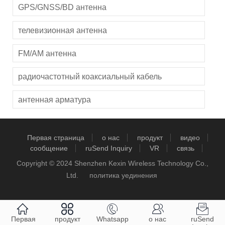
GPS/GNSS/BD антенна
телевизионная антенна
FM/AM антенна
радиочастотный коаксиальный кабель
антенная арматура
Первая страница
о нас
продукт
видео
сообщение
ruSend Inquiry
VR
связь
Copyright © 2024 Shenzhen Kexin Wireless Technology Co.,
Ltd.
политика уединения





Первая
продукт
Whatsapp
о нас
ruSend