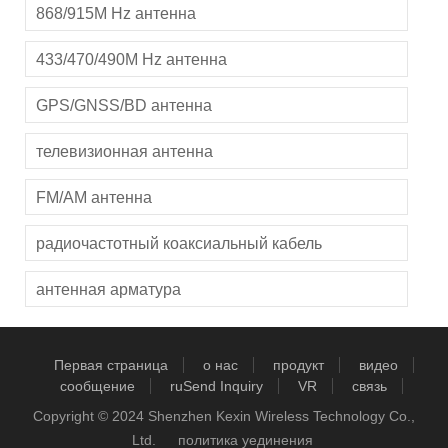
868/915M Hz антенна
433/470/490M Hz антенна
GPS/GNSS/BD антенна
телевизионная антенна
FM/AM антенна
радиочастотный коаксиальный кабель
антенная арматура
Первая страница
о нас
продукт
видео
сообщение
ruSend Inquiry
VR
связь
Copyright © 2024 Shenzhen Kexin Wireless Technology Co.,
Ltd.
политика уединения