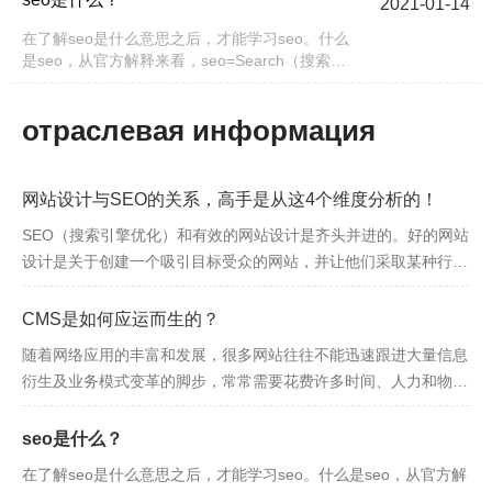
2021-01-14
在了解seo是什么意思之后，才能学习seo。什么
是seo，从官方解释来看，seo=Search（搜索）
Engine（引擎）Optimization（优化），即搜索引
擎优化。使用过百度或其他搜索引擎，在
отраслевая информация
网站设计与SEO的关系，高手是从这4个维度分析的！
SEO（搜索引擎优化）和有效的网站设计是齐头并进的。好的网站
设计是关于创建一个吸引目标受众的网站，并让他们采取某种行
动。但是，如果该网站不遵循目前的SEO最佳做法，它的排名将会
受到影响，从而会导致真正
CMS是如何应运而生的？
随着网络应用的丰富和发展，很多网站往往不能迅速跟进大量信息
衍生及业务模式变革的脚步，常常需要花费许多时间、人力和物力
来处理信息更新和维护工作；遇到网站扩充的时候，整合内外网及
分支网站的工作就变得更加复
seo是什么？
在了解seo是什么意思之后，才能学习seo。什么是seo，从官方解