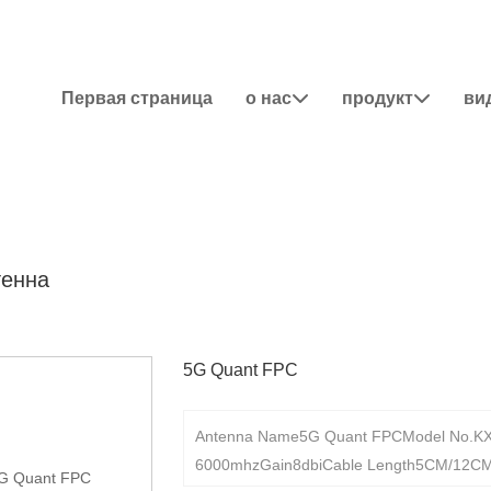
Первая страница
о нас
продукт
ви


тенна
5G Quant FPC
Antenna Name5G Quant FPCModel No.K
6000mhzGain8dbiCable Length5CM/12C