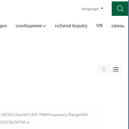

language
део
сообщение
ruSend Inquiry
VR
связь



X-NZ5G1Size94*13*0.7MMFrequency Range600-
M/20CM/30CM or