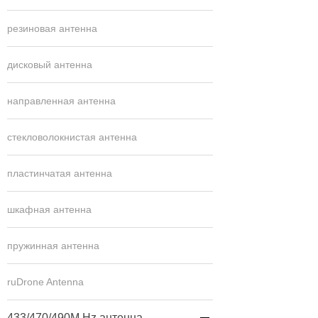
резиновая антенна
дисковый антенна
направленная антенна
стекловолокнистая антенна
пластинчатая антенна
шкафная антенна
пружинная антенна
ruDrone Antenna
433/470/490M Hz антенна