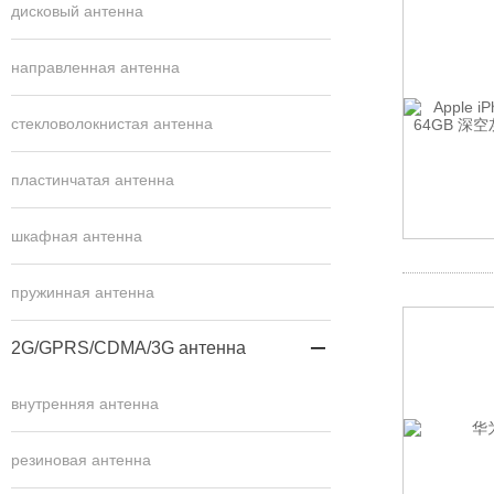
дисковый антенна
направленная антенна
стекловолокнистая антенна
пластинчатая антенна
шкафная антенна
пружинная антенна
2G/GPRS/CDMA/3G антенна

внутренняя антенна
резиновая антенна