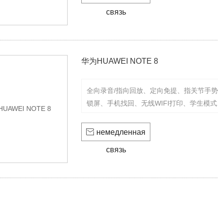
связь
华为HUAWEI NOTE 8
全向录音/指向回放、定向免提、指关节手
锁屏、手机找回、无线WIFI打印、学生模
指关节手势、分屏多窗

немедленная
связь