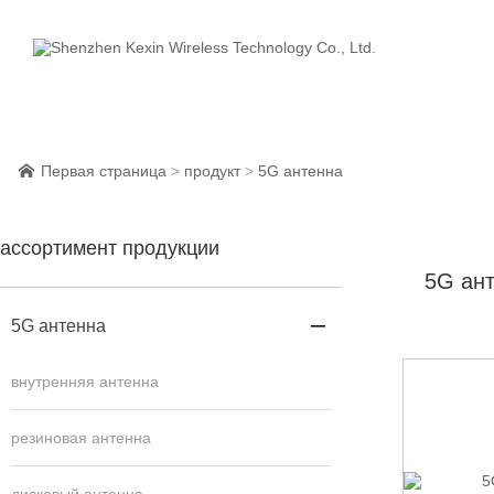
Первая страница
>
продукт
>
5G антенна

ассортимент продукции
5G ан
5G антенна

внутренняя антенна
резиновая антенна