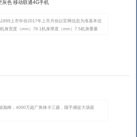
4GB 深空灰色 移动联通4G手机
网型号A1899上市年份2017年上市月份以官网信息为准基本信
机身宽度（mm）78.1机身厚度（mm）7.5机身重量
能巅峰，4000万超广角徕卡三摄，随手捕捉大场面