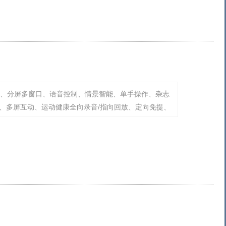
势、分屏多窗口、语音控制、情景智能、单手操作、杂志
式、多屏互动、运动健康全向录音/指向回放、定向免提、