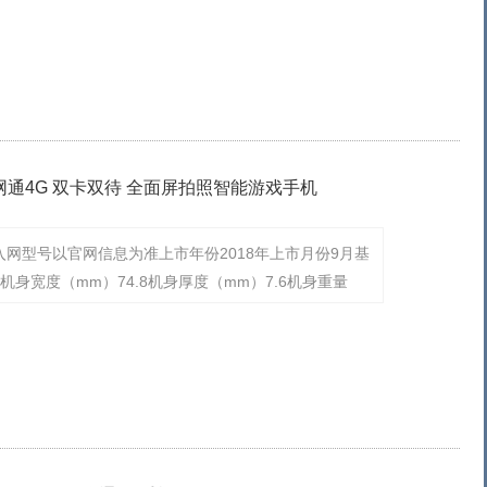
 全网通4G 双卡双待 全面屏拍照智能游戏手机
入网型号以官网信息为准上市年份2018年上市月份9月基
机身宽度（mm）74.8机身厚度（mm）7.6机身重量
类玻璃后盖操作系统