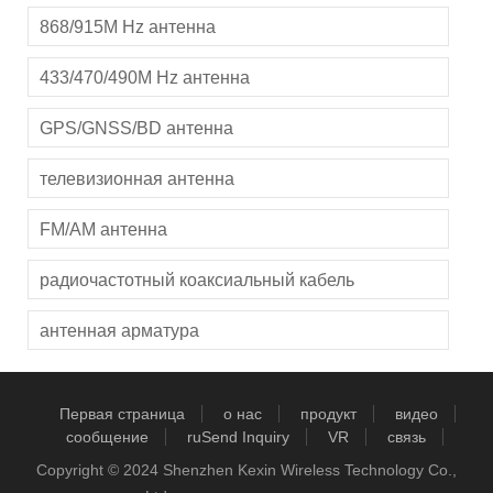
868/915M Hz антенна
433/470/490M Hz антенна
GPS/GNSS/BD антенна
телевизионная антенна
FM/AM антенна
радиочастотный коаксиальный кабель
антенная арматура
Первая страница
о нас
продукт
видео
сообщение
ruSend Inquiry
VR
связь
Copyright © 2024 Shenzhen Kexin Wireless Technology Co.,