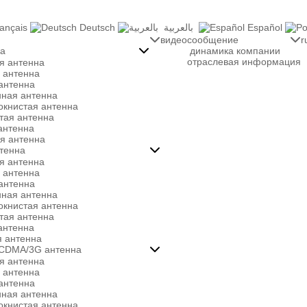
ançais
Deutsch
بالعربية
Español

видео
сообщение

r
на

динамика компании
отраслевая информация
я антенна
 антенна
антенна
ная антенна
окнистая антенна
тая антенна
антенна
я антенна
тенна

я антенна
 антенна
антенна
ная антенна
окнистая антенна
тая антенна
антенна
 антенна
CDMA/3G антенна

я антенна
 антенна
антенна
ная антенна
окнистая антенна