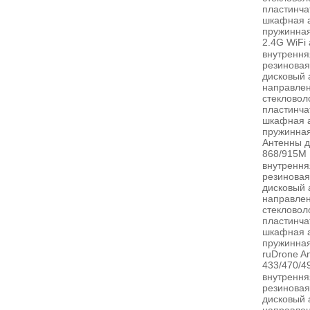
пластинча
шкафная 
пружинная
2.4G WiFi
внутрення
резиновая
дисковый 
направлен
стекловол
пластинча
шкафная 
пружинная
Антенны д
868/915M 
внутрення
резиновая
дисковый 
направлен
стекловол
пластинча
шкафная 
пружинная
ruDrone A
433/470/4
внутрення
резиновая
дисковый 