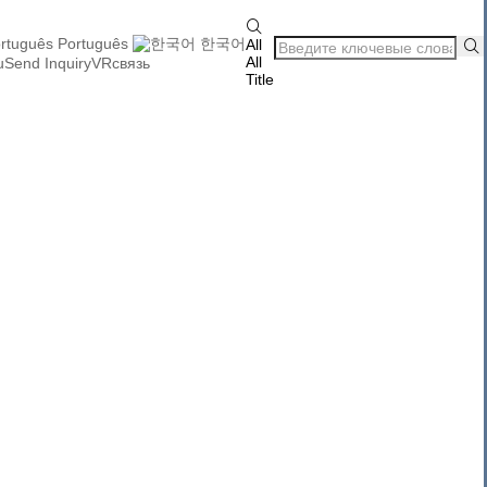

Português
한국어
All

All
uSend Inquiry
VR
связь
Title