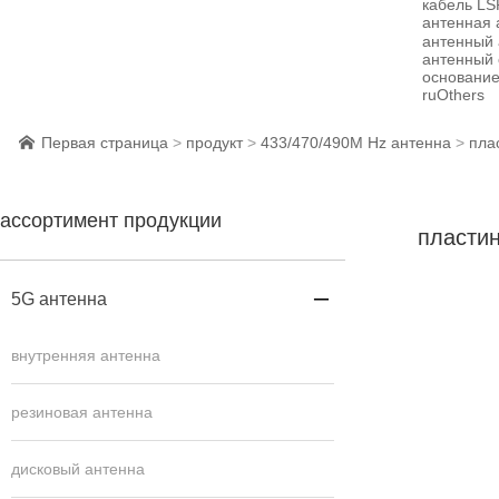
кабель L
антенная 
антенный 
антенный 
основание
ruOthers
Первая страница
>
продукт
>
433/470/490M Hz антенна
>
пла

ассортимент продукции
пластин
5G антенна

внутренняя антенна
резиновая антенна
дисковый антенна