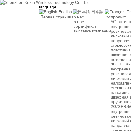
language
English
日本語
Fr
Первая страница
о нас

продукт
о нас
5G антен
сертификат
внутрення
выставка компании
резиновая
дисковый 
направлен
стекловол
пластинча
шкафная 
потолочна
4G LTE ан
внутрення
резиновая
дисковый 
направлен
стекловол
пластинча
шкафная 
пружинная
2G/GPRS/
внутрення
резиновая
дисковый 
направлен
стекловол