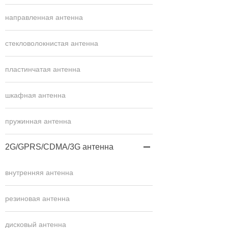
направленная антенна
стекловолокнистая антенна
пластинчатая антенна
шкафная антенна
пружинная антенна
2G/GPRS/CDMA/3G антенна

внутренняя антенна
резиновая антенна
дисковый антенна