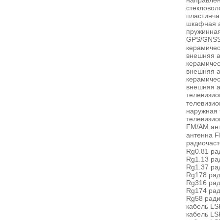
направлен
стекловол
пластинча
шкафная 
пружинная
GPS/GNSS
керамичес
внешняя 
керамиче
внешняя 
керамиче
внешняя 
телевизио
телевизио
наружная 
телевизио
FM/AM ан
антенна 
радиочаст
Rg0.81 ра
Rg1.13 ра
Rg1.37 ра
Rg178 рад
Rg316 рад
Rg174 рад
Rg58 ради
кабель L
кабель L